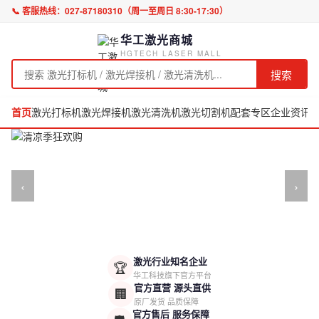
📞 客服热线：
027-87180310
（周一至周日 8:30-17:30）
华工激光商城
HGTECH LASER MALL
搜索
首页
激光打标机
激光焊接机
激光清洗机
激光切割机
配套专区
企业资讯
‹
›
激光行业知名企业
🏆
华工科技旗下官方平台
官方直营 源头直供
🏢
原厂发货 品质保障
官方售后 服务保障