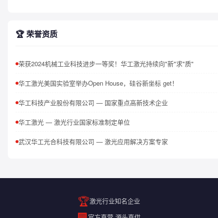
🏆 荣誉资质
荣获2024机械工业科技进步一等奖！华工激光持续向"新"求"质"
华工激光美国实验室举办Open House，硅谷新坐标 get！
华工科技产业股份有限公司 — 国家重点高新技术企业
华工激光 — 激光行业国家标准制定单位
武汉华工光合科技有限公司 — 激光应用解决方案专家
🏆
激光行业知名企业
🏢
官方直营 源头直供