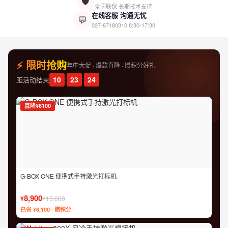
🛡️
全国联保 长期技术支持
在线客服 沟通无忧
💬
027-87180310
8:30-17:30
⚡ 限时抢购
年中大促 · 爆款直降 · 赠积分好礼
10
:
23
:
23
距活动结束
直降¥6100
G-BOX ONE 便携式手持激光打标机
8,900
¥
¥15,000
已省 ¥6,100 · 赠积分