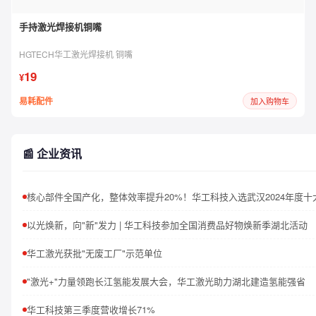
手持激光焊接机铜嘴
HGTECH华工激光焊接机 铜嘴
19
¥
易耗配件
加入购物车
📰 企业资讯
以光焕新，向"新"发力 | 华工科技参加全国消费品好物焕新季湖北活动
华工激光获批"无废工厂"示范单位
"激光+"力量领跑长江氢能发展大会，华工激光助力湖北建造氢能强省
华工科技第三季度营收增长71%