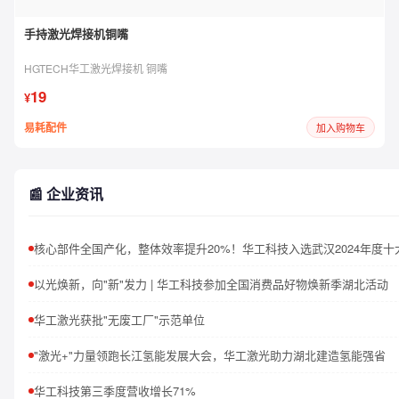
手持激光焊接机铜嘴
HGTECH华工激光焊接机 铜嘴
19
¥
易耗配件
加入购物车
📰 企业资讯
以光焕新，向"新"发力 | 华工科技参加全国消费品好物焕新季湖北活动
华工激光获批"无废工厂"示范单位
"激光+"力量领跑长江氢能发展大会，华工激光助力湖北建造氢能强省
华工科技第三季度营收增长71%