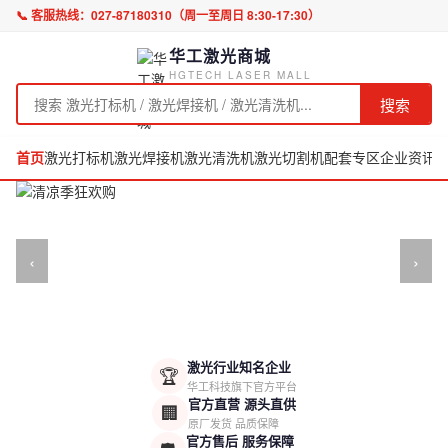
📞 客服热线：
027-87180310
（周一至周日 8:30-17:30）
华工激光商城
HGTECH LASER MALL
搜索
首页
激光打标机
激光焊接机
激光清洗机
激光切割机
配套专区
企业资讯
‹
›
激光行业知名企业
🏆
华工科技旗下官方平台
官方直营 源头直供
🏢
原厂发货 品质保障
官方售后 服务保障