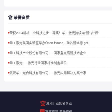
🏆 荣誉资质
荣获2024机械工业科技进步一等奖！华工激光持续向"新"求"质"
华工激光美国实验室举办Open House，硅谷新坐标 get！
华工科技产业股份有限公司 — 国家重点高新技术企业
华工激光 — 激光行业国家标准制定单位
武汉华工光合科技有限公司 — 激光应用解决方案专家
🏆
激光行业知名企业
🏢
官方直营 源头直供