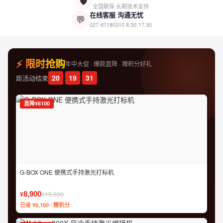
🛡️
全国联保 长期技术支持
在线客服 沟通无忧
💬
027-87180310
8:30-17:30
⚡ 限时抢购
年中大促 · 爆款直降 · 赠积分好礼
20
:
19
:
30
距活动结束
直降¥6100
G-BOX ONE 便携式手持激光打标机
8,900
¥
¥15,000
已省 ¥6,100 · 赠积分