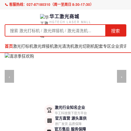
📞 客服热线：
027-87180310
（周一至周日 8:30-17:30）
华工激光商城
HGTECH LASER MALL
搜索
首页
激光打标机
激光焊接机
激光清洗机
激光切割机
配套专区
企业资讯
‹
›
激光行业知名企业
🏆
华工科技旗下官方平台
官方直营 源头直供
🏢
原厂发货 品质保障
官方售后 服务保障