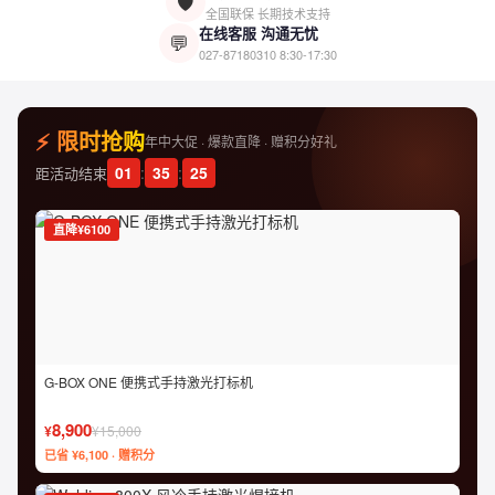
🛡️
全国联保 长期技术支持
在线客服 沟通无忧
💬
027-87180310
8:30-17:30
⚡ 限时抢购
年中大促 · 爆款直降 · 赠积分好礼
01
:
35
:
24
距活动结束
直降¥6100
G-BOX ONE 便携式手持激光打标机
8,900
¥
¥15,000
已省 ¥6,100 · 赠积分