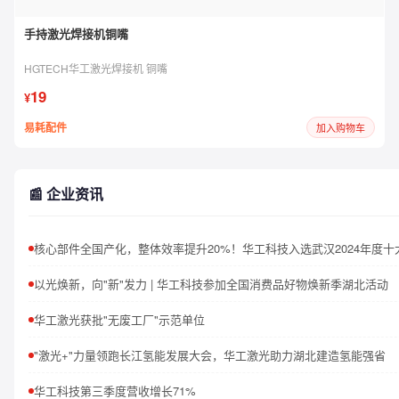
手持激光焊接机铜嘴
HGTECH华工激光焊接机 铜嘴
19
¥
易耗配件
加入购物车
📰 企业资讯
以光焕新，向"新"发力 | 华工科技参加全国消费品好物焕新季湖北活动
华工激光获批"无废工厂"示范单位
"激光+"力量领跑长江氢能发展大会，华工激光助力湖北建造氢能强省
华工科技第三季度营收增长71%