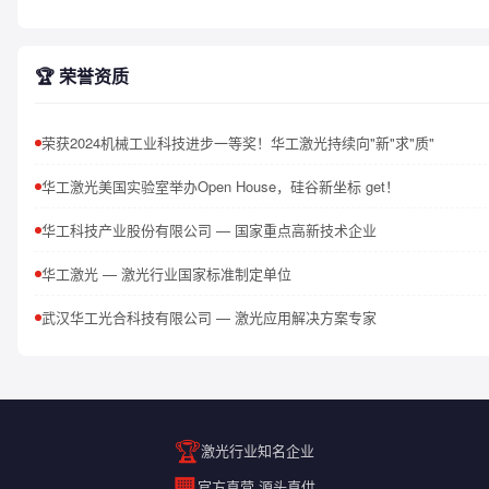
🏆 荣誉资质
荣获2024机械工业科技进步一等奖！华工激光持续向"新"求"质"
华工激光美国实验室举办Open House，硅谷新坐标 get！
华工科技产业股份有限公司 — 国家重点高新技术企业
华工激光 — 激光行业国家标准制定单位
武汉华工光合科技有限公司 — 激光应用解决方案专家
🏆
激光行业知名企业
🏢
官方直营 源头直供