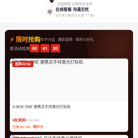
🛡️
全国联保 长期技术支持
在线客服 沟通无忧
💬
027-87180310
8:30-17:30
⚡ 限时抢购
年中大促 · 爆款直降 · 赠积分好礼
00
:
41
:
19
距活动结束
直降¥6100
G-BOX ONE 便携式手持激光打标机
8,900
¥
¥15,000
已省 ¥6,100 · 赠积分