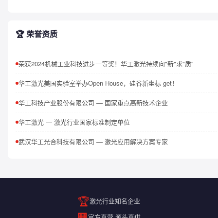
🏆 荣誉资质
荣获2024机械工业科技进步一等奖！华工激光持续向"新"求"质"
华工激光美国实验室举办Open House，硅谷新坐标 get！
华工科技产业股份有限公司 — 国家重点高新技术企业
华工激光 — 激光行业国家标准制定单位
武汉华工光合科技有限公司 — 激光应用解决方案专家
🏆
激光行业知名企业
🏢
官方直营 源头直供