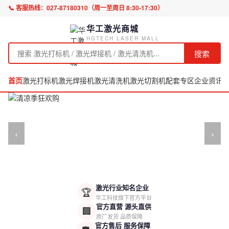
📞 客服热线：
027-87180310
（周一至周日 8:30-17:30）
华工激光商城
HGTECH LASER MALL
搜索
首页
激光打标机
激光焊接机
激光清洗机
激光切割机
配套专区
企业资讯
‹
›
激光行业知名企业
🏆
华工科技旗下官方平台
官方直营 源头直供
🏢
原厂发货 品质保障
官方售后 服务保障