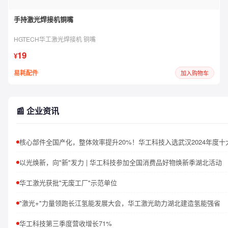
手持激光焊接机铜嘴
HGTECH华工激光焊接机 铜嘴
19
¥
易耗配件
加入购物车
📰 企业资讯
以光焕新，向"新"发力 | 华工科技参加全国消费品好物焕新季湖北活动
华工激光获批"无废工厂"示范单位
"激光+"力量领跑长江氢能发展大会，华工激光助力湖北建造氢能强省
华工科技第三季度营收增长71%