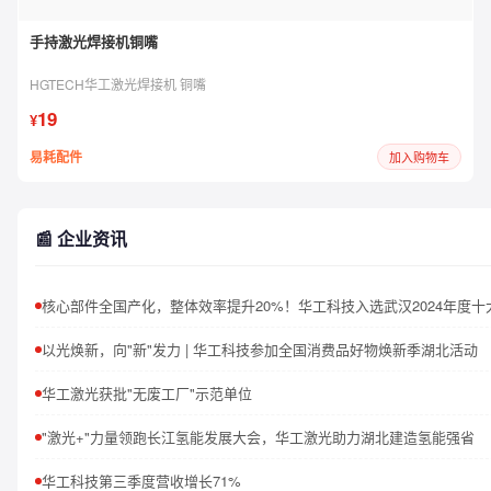
手持激光焊接机铜嘴
HGTECH华工激光焊接机 铜嘴
19
¥
易耗配件
加入购物车
📰 企业资讯
以光焕新，向"新"发力 | 华工科技参加全国消费品好物焕新季湖北活动
华工激光获批"无废工厂"示范单位
"激光+"力量领跑长江氢能发展大会，华工激光助力湖北建造氢能强省
华工科技第三季度营收增长71%