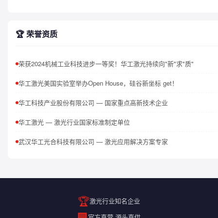
🏆 荣誉资质
荣获2024机械工业科技进步一等奖！华工激光持续向"新"求"质"
华工激光美国实验室举办Open House，硅谷新坐标 get！
华工科技产业股份有限公司 — 国家重点高新技术企业
华工激光 — 激光行业国家标准制定单位
武汉华工光合科技有限公司 — 激光应用解决方案专家
🏆
激光行业知名企业
🏢
官方直营 源头直供