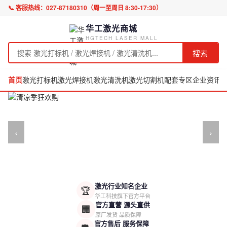
📞 客服热线：
027-87180310
（周一至周日 8:30-17:30）
华工激光商城
HGTECH LASER MALL
搜索
首页
激光打标机
激光焊接机
激光清洗机
激光切割机
配套专区
企业资讯
‹
›
激光行业知名企业
🏆
华工科技旗下官方平台
官方直营 源头直供
🏢
原厂发货 品质保障
官方售后 服务保障