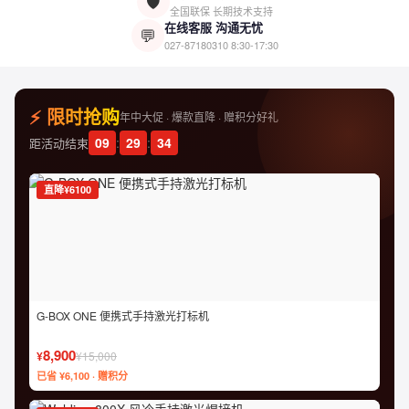
🛡️
全国联保 长期技术支持
在线客服 沟通无忧
💬
027-87180310
8:30-17:30
⚡ 限时抢购
年中大促 · 爆款直降 · 赠积分好礼
09
:
29
:
33
距活动结束
直降¥6100
G-BOX ONE 便携式手持激光打标机
8,900
¥
¥15,000
已省 ¥6,100 · 赠积分