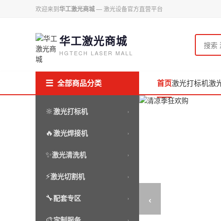
欢迎来到
华工激光商城
— 激光设备官方直营平台
华工激光商城
HGTECH LASER MALL
☰
全部商品分类
首页
激光打标机
激
🔆
激光打标机
›
🔥
激光焊接机
›
✨
激光清洗机
›
⚡
激光切割机
›
‹
🔧
配套专区
›
🎨
定制服务
›