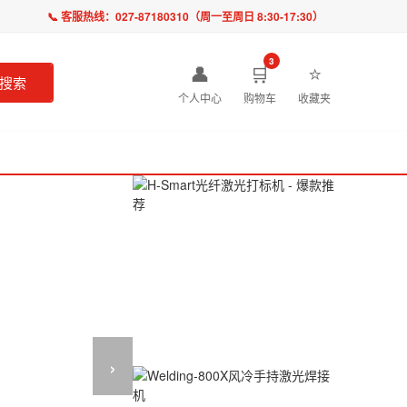
📞 客服热线：
027-87180310
（周一至周日 8:30-17:30）
3
👤
🛒
⭐
搜索
个人中心
购物车
收藏夹
›
爆款推荐
H-Smart 光纤打标机