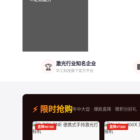
激光行业知名企业
🏆
华工科技旗下官方平台
⚡ 限时抢购
年中大促 · 爆款直降 · 赠积分好礼
直降¥6100
直降¥7300