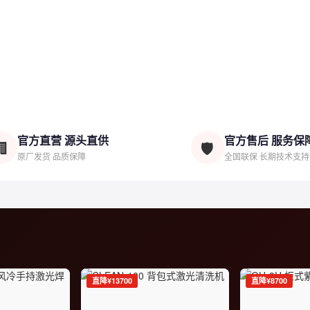
官方直营 源头直供
官方售后 服务保
🏢
🛡️
原厂发货 品质保障
全国联保 长期技术支持
直降¥13700
直降¥8700