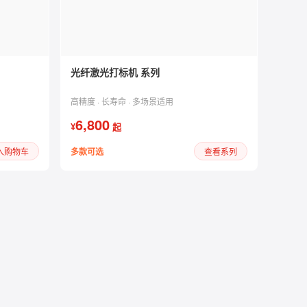
光纤激光打标机 系列
高精度 · 长寿命 · 多场景适用
6,800
¥
起
多款可选
入购物车
查看系列