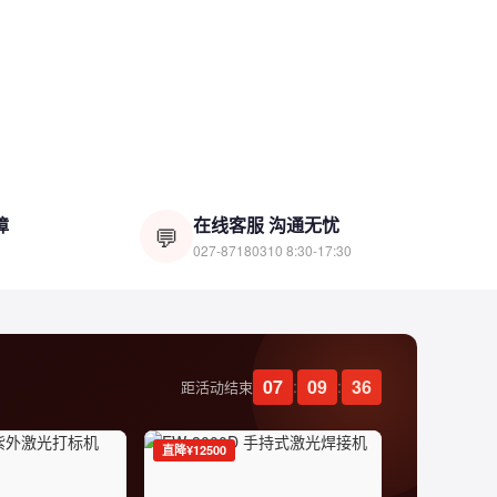
立即抢购 ›
限时特惠
障
在线客服 沟通无忧
💬
Welding-800X 焊接机
027-87180310
8:30-17:30
查看详情 ›
07
09
35
:
:
距活动结束
直降¥12500