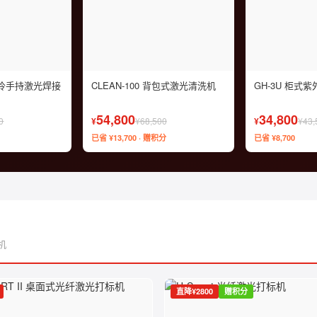
X 风冷手持激光焊接
CLEAN-100 背包式激光清洗机
GH-3U 柜式
54,800
34,800
0
¥
¥68,500
¥
¥43,
已省 ¥13,700 · 赠积分
已省 ¥8,700
机
直降¥2800
赠积分