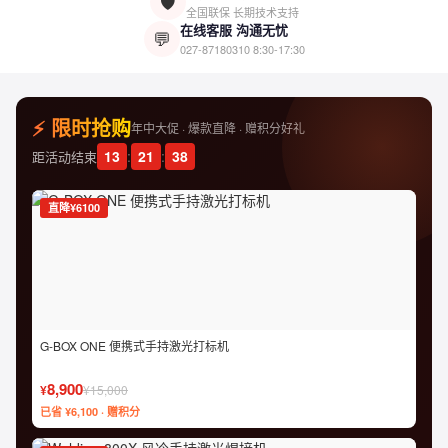
🛡️
全国联保 长期技术支持
在线客服 沟通无忧
💬
027-87180310
8:30-17:30
⚡ 限时抢购
年中大促 · 爆款直降 · 赠积分好礼
13
:
21
:
37
距活动结束
直降¥6100
G-BOX ONE 便携式手持激光打标机
8,900
¥
¥15,000
已省 ¥6,100 · 赠积分