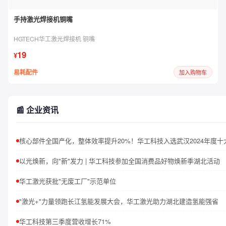
手持激光焊接机铜嘴
HGTECH华工激光焊接机 铜嘴
19
¥
易耗配件
加入购物车
📰 企业资讯
以光焕新，向"新"发力 | 华工科技参加全国消费品好物焕新季湖北活动
华工激光获批"无废工厂"示范单位
"激光+"力量领跑长江氢能发展大会，华工激光助力湖北建造氢能强省
华工科技第三季度营收增长71%