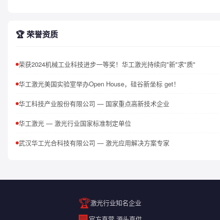
🏆 荣誉资质
荣获2024机械工业科技进步一等奖！华工激光持续向"新"求"质"
华工激光美国实验室举办Open House，硅谷新坐标 get！
华工科技产业股份有限公司 — 国家重点高新技术企业
华工激光 — 激光行业国家标准制定单位
武汉华工光合科技有限公司 — 激光应用解决方案专家
🏆
激光行业知名企业
🏢
官方直营 源头直供