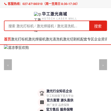
📞 客服热线：
027-87180310
（周一至周日 8:30-17:30）
华工激光商城
HGTECH LASER MALL
搜索
首页
激光打标机
激光焊接机
激光清洗机
激光切割机
配套专区
企业资讯
‹
›
激光行业知名企业
🏆
华工科技旗下官方平台
官方直营 源头直供
🏢
原厂发货 品质保障
官方售后 服务保障